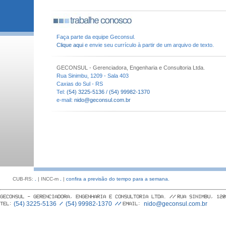
Faça parte da equipe Geconsul.
Clique aqui
e envie seu currículo à partir de um arquivo de texto.
GECONSUL - Gerenciadora, Engenharia e Consultoria Ltda.
Rua Sinimbu, 1209 - Sala 403
Caxias do Sul - RS
Tel:
(54) 3225-5136
/
(54) 99982-1370
e-mail:
nido@geconsul.com.br
CUB-RS:
.
| INCC-m
.
|
confira a previsão do tempo para a semana.
GECONSUL - GERENCIADORA, ENGENHARIA E CONSULTORIA LTDA. //
RUA SINIMBU, 120
(54) 3225-5136
(54) 99982-1370
nido@geconsul.com.br
TEL:
/
//
EMAIL: